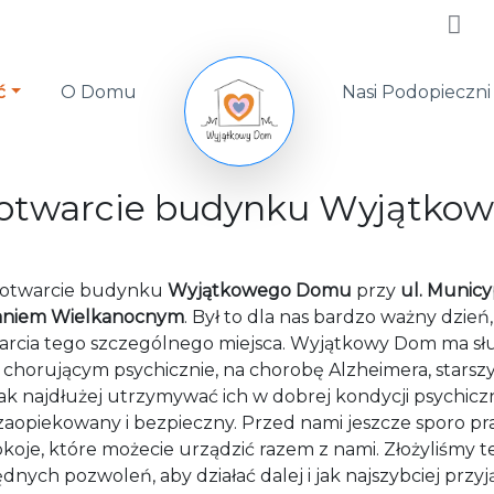
ć
O Domu
Nasi Podopieczni
 otwarcie budynku Wyjątk
e otwarcie budynku
Wyjątkowego Domu
przy
ul. Municy
aniem Wielkanocnym
. Był to dla nas bardzo ważny dzie
arcia tego szczególnego miejsca. Wyjątkowy Dom ma s
 chorującym psychicznie, na chorobę Alzheimera, starsz
ak najdłużej utrzymywać ich w dobrej kondycji psychiczn
 zaopiekowany i bezpieczny. Przed nami jeszcze sporo pr
oje, które możecie urządzić razem z nami. Złożyliśmy 
nych pozwoleń, aby działać dalej i jak najszybciej przy