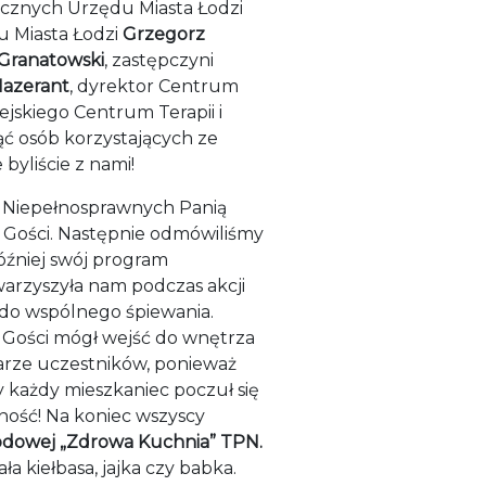
cznych Urzędu Miasta Łodzi
u Miasta Łodzi
Grzegorz
Granatowski
, zastępczyni
azerant
, dyrektor Centrum
jskiego Centrum Terapii i
ąć osób korzystających ze
byliście z nami!
ł Niepełnosprawnych Panią
h Gości. Następnie odmówiliśmy
źniej swój program
warzyszyła nam podczas akcji
i do wspólnego śpiewania.
Gości mógł wejść do wnętrza
arze uczestników, ponieważ
y każdy mieszkaniec poczuł się
cność! Na koniec wszyscy
odowej „Zdrowa Kuchnia” TPN.
ła kiełbasa, jajka czy babka.