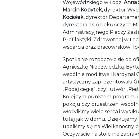
Wojewódzkiego w Łodzi
Anna 
Marcin Kopytek,
dyrektor Wydz
Kociołek,
dyrektor Departament
dyrektora ds. opiekuńczych M
Administracyjnego Pieczy Zast
Profilaktyki Zdrowotnej w Łod
wsparcia oraz pracowników Tow
Spotkanie rozpoczęło się od o
Agnieszkę Niedźwiedzką. Był t
wspólnie modlitwę i Kardynał
artystyczny zaprezentowała
Gr
„Podaj cegłę”, czyli utwór „Pie
Kolejnym punktem programu b
pokoju czy przestrzeni wspól
włożyliśmy wiele serca i wysił
tutaj jak w domu. Dziękujemy z
udaliśmy się na Wielkanocny 
Oczywiście na stole nie zabrakł