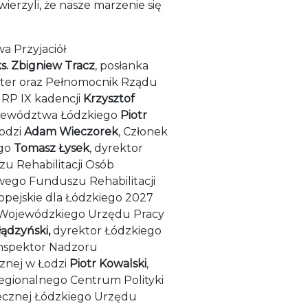
ierzyli, że nasze marzenie się
a Przyjaciół
s.
Zbigniew Tracz
, posłanka
ister oraz Pełnomocnik Rządu
m RP IX kadencji
Krzysztof
ojewództwa Łódzkiego
Piotr
odzi
Adam Wieczorek
, Członek
ego
Tomasz Łysek
, dyrektor
 Rehabilitacji Osób
ego Funduszu Rehabilitacji
pejskie dla Łódzkiego 2027
 Wojewódzkiego Urzędu Pracy
ądzyński,
dyrektor Łódzkiego
Inspektor Nadzoru
znej w Łodzi
Piotr Kowalski
,
egionalnego Centrum Polityki
łecznej Łódzkiego Urzędu