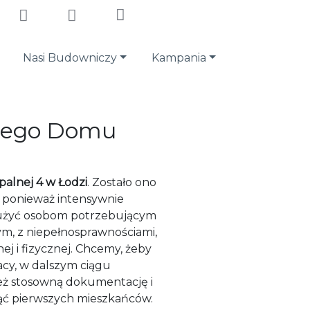
Nasi Budowniczy
Kampania
owego Domu
palnej 4 w Łodzi
. Zostało ono
ń, ponieważ intensywnie
łużyć osobom potrzebującym
ym, z niepełnosprawnościami,
ej i fizycznej. Chcemy, żeby
acy, w dalszym ciągu
też stosowną dokumentację i
jąć pierwszych mieszkańców.