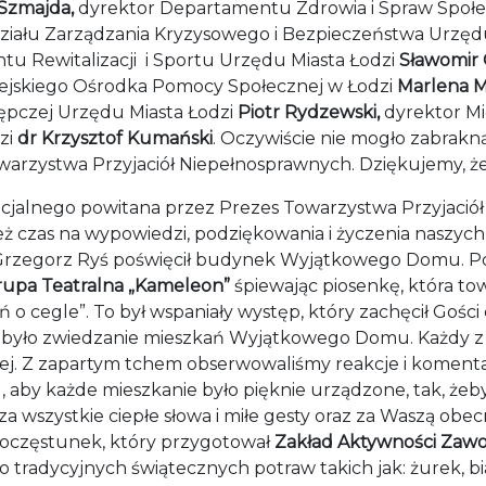
Szmajda,
dyrektor Departamentu Zdrowia i Spraw Społe
iału Zarządzania Kryzysowego i Bezpieczeństwa Urzęd
u Rewitalizacji i Sportu Urzędu Miasta Łodzi
Sławomir 
iejskiego Ośrodka Pomocy Społecznej w Łodzi
Marlena M
ępczej Urzędu Miasta Łodzi
Piotr Rydzewski,
dyrektor Mie
zi
dr Krzysztof Kumański
. Oczywiście nie mogło zabrakn
arzystwa Przyjaciół Niepełnosprawnych. Dziękujemy, że 
ficjalnego powitana przez Prezes Towarzystwa Przyjació
eż czas na wypowiedzi, podziękowania i życzenia naszyc
 Grzegorz Ryś poświęcił budynek Wyjątkowego Domu. Pó
upa Teatralna „Kameleon”
śpiewając piosenkę, która to
śń o cegle”. To był wspaniały występ, który zachęcił Gośc
yło zwiedzanie mieszkań Wyjątkowego Domu. Każdy z 
nej. Z zapartym tchem obserwowaliśmy reakcje i koment
ku, aby każde mieszkanie było pięknie urządzone, tak, żeb
a wszystkie ciepłe słowa i miłe gesty oraz za Waszą obe
poczęstunek, który przygotował
Zakład Aktywności Zaw
o tradycyjnych świątecznych potraw takich jak: żurek, bia