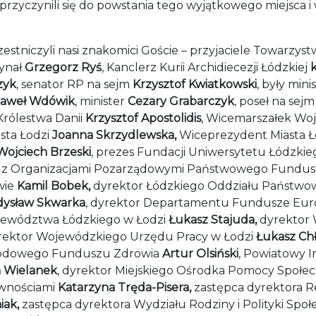
rzyczynili się do powstania tego wyjątkowego miejsca i w
tniczyli nasi znakomici Goście – przyjaciele Towarzystw
dynał
Grzegorz Ryś
, Kanclerz Kurii Archidiecezji Łódzkiej
k
zyk
, senator RP na sejm
Krzysztof Kwiatkowski
, były min
aweł Wdówik
, minister
Cezary Grabarczyk
, poseł na sej
rólestwa Danii
Krzysztof Apostolidis
, Wicemarszałek W
sta Łodzi
Joanna Skrzydlewska,
Wiceprezydent Miasta Ł
Wojciech Brzeski
, prezes Fundacji Uniwersytetu Łódzki
 z Organizacjami Pozarządowymi Państwowego Funduszu
wie
Kamil Bobek,
dyrektor Łódzkiego Oddziału Państwow
ysław Skwarka
, dyrektor Departamentu Fundusze Euro
jewództwa Łódzkiego w Łodzi
Łukasz Stajuda,
dyrektor
yrektor Wojewódzkiego Urzędu Pracy w Łodzi
Łukasz Chł
rodowego Funduszu Zdrowia
Artur Olsiński
, Powiatowy 
 Wielanek
, dyrektor Miejskiego Ośrodka Pomocy Społec
awnościami
Katarzyna Tręda-Pisera,
zastępca dyrektora R
iak,
zastępca dyrektora Wydziału Rodziny i Polityki Spo