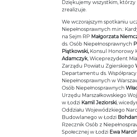
Dziękujemy wszystkim, którzy p
zrealizuje.
We wczorajszym spotkaniu uczes
Niepełnosprawnych m.in.: Kar
na Sejm RP
Małgorzata Niemc
ds. Osób Niepełnosprawnych
P
Piątkowski,
Konsul Honorowy K
Adamczyk
, Wiceprezydent Mia
Zarządu Powiatu Zgierskiego
Departamentu ds. Współpracy
Niepełnosprawnych w Warsza
Osób Niepełnosprawnych
Wład
Urzędu Marszałkowskiego Wo
w Łodzi
Kamil Jeziorski
, wiced
Oddziału Wojewódzkiego Na
Budowlanego w Łodzi
Bohdan
Rzecznik Osób z Niepełnospr
Społecznej w Łodzi
Ewa Marcin