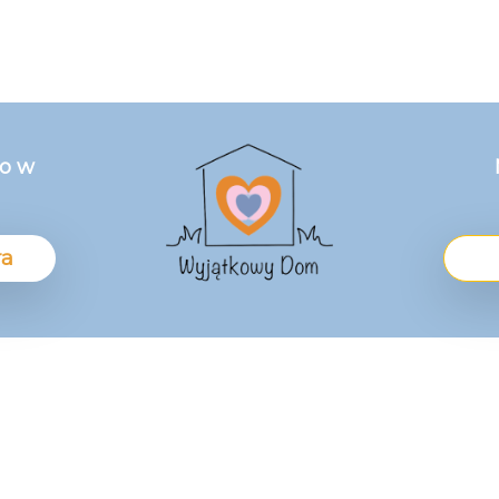
go w
ra