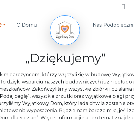
ć
O Domu
Nasi Podopieczni
„Dziękujemy”
tkim darczyńcom, którzy włączyli się w budowę Wyjąt
To dzięki wsparciu naszych budowniczych już niedługo 
ieszkańców. Zakończyliśmy wszystkie zbiórki i działani
„Podaj cegłę”, wszystkie zrzutki oraz wyjątkowe biegi prz
rzyliśmy Wyjątkowy Dom, który lada chwila zostanie ot
pletowania wyposażenia. Będzie nam bardzo miło, jeśli ze
m dla łodzian”. Więcej informacji na ten temat znajdzie